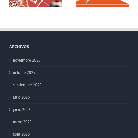
Duración
Carrera
s
ARCHIVOS
noviembre 2025
octubre 2025
septiembre 2025
julio 2025
junio 2025
mayo 2025
abril 2025