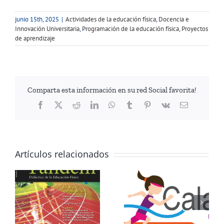
junio 15th, 2025
|
Actividades de la educación física
,
Docencia e
Innovación Universitaria
,
Programación de la educación física
,
Proyectos
de aprendizaje
Comparta esta información en su red Social favorita!
Facebook
Twitter
Reddit
LinkedIn
WhatsApp
Tumblr
Pinterest
Vk
Correo
electrónico
Artículos relacionados
Conoce nuestros
Conoce nuestros
a
recursos sobre
recursos sobre la
Carrera de Larga
actividad de Bate y