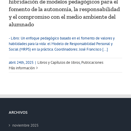
hibridación de modelos pedagógicos para el
fomento de la autonomía, la responsabilidad
y el compromiso con el medio ambiente del
alumnado
- Libro: Un enfoque pedagógico basado en el fomento de valores y
habilidades para la vida: el Modelo de Responsabilidad Personal y
Social (MRPS) en la práctica. Coordinadores: José Francisco [...]
abril 24th, 2025
|
Libros y Capítulos de libros
,
Publicaciones
Más información
ARCHIVOS
noviembre 2025