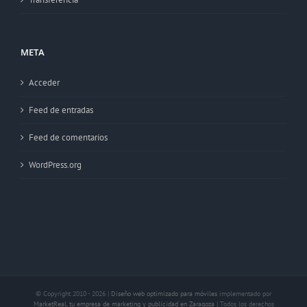
META
Acceder
Feed de entradas
Feed de comentarios
WordPress.org
© Copyright 2010 -
2026 |
Diseño web optimizado para móviles
implementado por
MarketReal, tu empresa de marketing y publicidad en Zaragoza
| Todos los derechos