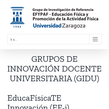
Saltar
al
contenido
Ir a...
GRUPOS DE
INNOVACIÓN DOCENTE
UNIVERSITARIA (GIDU)
EducaFísicaTE
Innovación (EF-i)