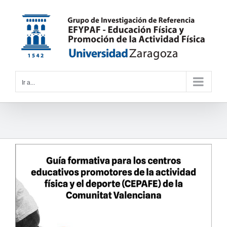
Saltar
al
contenido
Ir a...