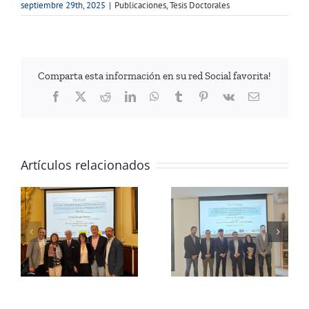
septiembre 29th, 2025
|
Publicaciones
,
Tesis Doctorales
Comparta esta información en su red Social favorita!
Facebook
Twitter
Reddit
LinkedIn
WhatsApp
Tumblr
Pinterest
Vk
Correo
electrónico
Artículos relacionados
Lectura de tesis
Lectura de tesis
doctoral: Javier
doctoral: Eduardo
z
García Cazorla
Ibor Bernalte