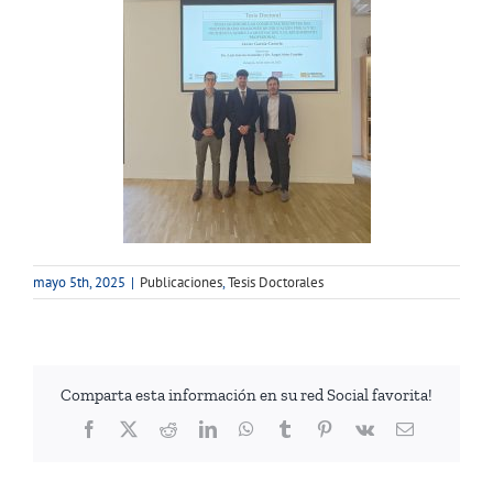
mayo 5th, 2025
|
Publicaciones
,
Tesis Doctorales
Comparta esta información en su red Social favorita!
Facebook
Twitter
Reddit
LinkedIn
WhatsApp
Tumblr
Pinterest
Vk
Correo
electrónico