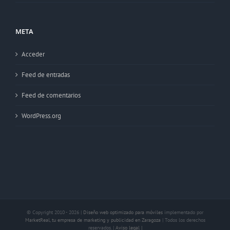
META
Acceder
Feed de entradas
Feed de comentarios
WordPress.org
© Copyright 2010 -
2026 |
Diseño web optimizado para móviles
implementado por
MarketReal, tu empresa de marketing y publicidad en Zaragoza
| Todos los derechos
reservados. |
Aviso legal |