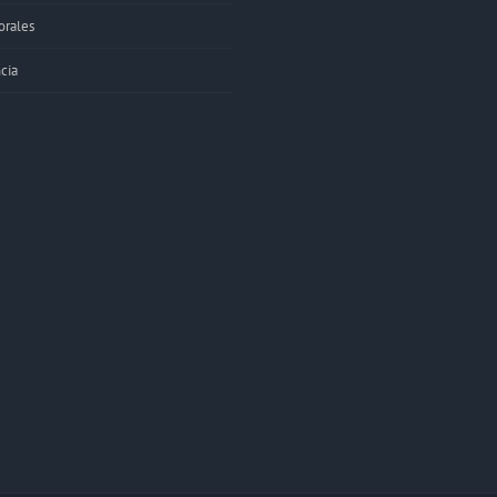
orales
cia