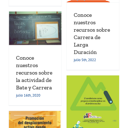
Actividades de la
educación física
Conoce
Transferencia
nuestros
recursos sobre
Carrera de
Larga
Duración
Conoce
julio 5th, 2022
nuestros
recursos sobre
la actividad de
Bate y Carrera
julio 16th, 2020
Proyecto de
Montañas Seguras
(Senderismo)
Actividades de la
educación física
Libros y
Capítulos de libros