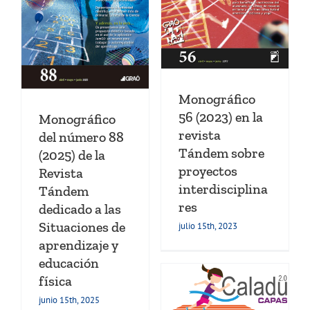
educación física
Docencia
e Innovación Universitaria
Programación de la
ia
educación física
Proyectos
ia
de aprendizaje
os
Monográfico
56 (2023) en la
Monográfico
revista
del número 88
Tándem sobre
(2025) de la
proyectos
Revista
interdisciplina
Tándem
res
dedicado a las
Situaciones de
julio 15th, 2023
aprendizaje y
educación
Conoce nuestros
recursos sobre
física
Carrera de Larga
junio 15th, 2025
Duración