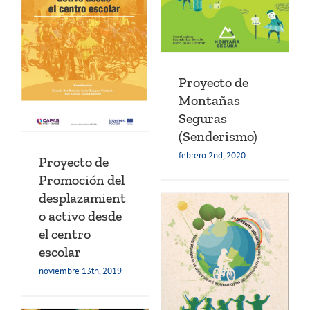
Proyectos de aprendizaje
Transferencia
vo
Proyecto de
 y
Montañas
e
Seguras
(Senderismo)
febrero 2nd, 2020
Proyecto de
Promoción del
desplazamient
o activo desde
el centro
escolar
Proyecto del Tree-
noviembre 13th, 2019
Athlon
Actividades de la
de
educación física
Libros y