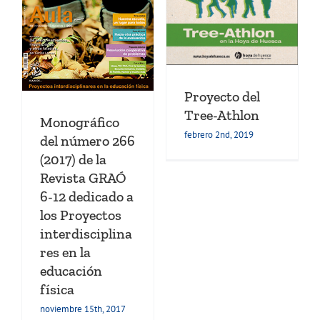
Capítulos de libros
2
Proyectos de aprendizaje
Transferencia
n
ia
Proyecto del
ia
Tree-Athlon
Monográfico
os
febrero 2nd, 2019
del número 266
(2017) de la
Revista GRAÓ
6-12 dedicado a
los Proyectos
interdisciplina
res en la
educación
física
noviembre 15th, 2017