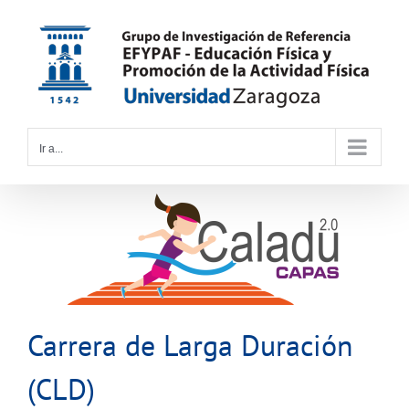
Saltar
al
contenido
Ir a...
Carrera de Larga Duración
(CLD)