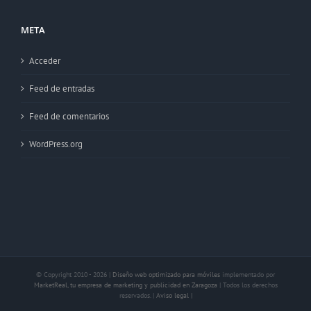
META
Acceder
Feed de entradas
Feed de comentarios
WordPress.org
© Copyright 2010 -
2026 |
Diseño web optimizado para móviles
implementado por
MarketReal, tu empresa de marketing y publicidad en Zaragoza
| Todos los derechos
reservados. |
Aviso legal |