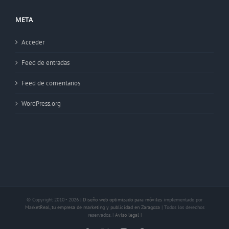
META
Acceder
Feed de entradas
Feed de comentarios
WordPress.org
© Copyright 2010 -
2026 |
Diseño web optimizado para móviles
implementado por
MarketReal, tu empresa de marketing y publicidad en Zaragoza
| Todos los derechos
reservados. |
Aviso legal |