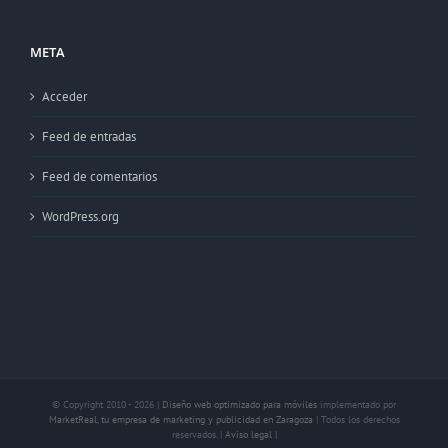
META
Acceder
Feed de entradas
Feed de comentarios
WordPress.org
© Copyright 2010 -
2026 |
Diseño web optimizado para móviles
implementado por
MarketReal, tu empresa de marketing y publicidad en Zaragoza
| Todos los derechos
reservados. |
Aviso legal |