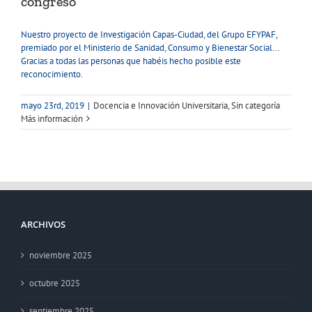
congreso
Nuestro proyecto de Investigación Capas-Ciudad, del Grupo EFYPAF,
premiado por el Ministerio de Sanidad, Consumo y Bienestar Social...
Gracias a todas las personas que habéis hecho posible este
reconocimiento.
mayo 23rd, 2019
|
Docencia e Innovación Universitaria
,
Sin categoría
Más información
ARCHIVOS
noviembre 2025
octubre 2025
septiembre 2025